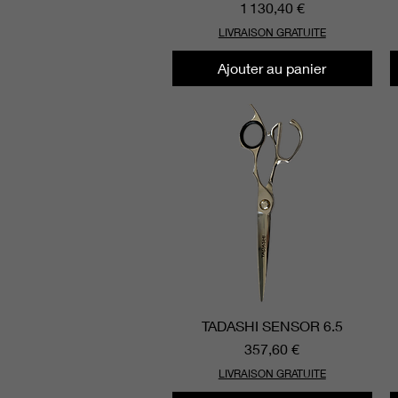
Prix
1 130,40 €
LIVRAISON GRATUITE
Ajouter au panier
TADASHI SENSOR 6.5
Aperçu rapide
Prix
357,60 €
LIVRAISON GRATUITE