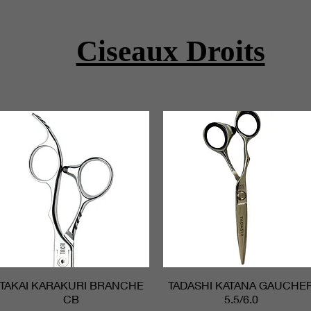
Ciseaux Droits
TAKAI KARAKURI BRANCHE
Aperçu rapide
TADASHI KATANA GAUCHE
Aperçu rapide
CB
5.5/6.0