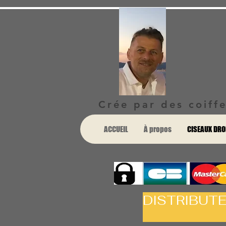
Crée par des coiffe
ACCUEIL
À propos
CISEAUX DRO
DISTRIBUT
ET 