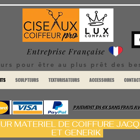
Entreprise Française
urs pour être au plus prêt des be
ITS
SCULPTEURS
TEXTURISATEURS
ACCESSOIRES
CONTAC
PAIEMENT EN 4X SANS FRAIS A
EUR MATERIEL DE COIFFURE J
GENERIK