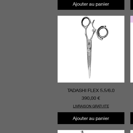
Ajouter au panier
TADASHI FLEX 5.5/6.0
Aperçu rapide
Prix
390,00 €
LIVRAISON GRATUITE
Ajouter au panier