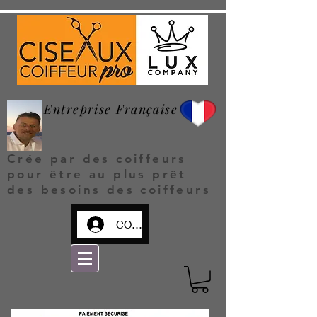
Entreprise Française
Crée par des coiffeurs
pour être au plus prêt
des besoins des coiffeurs
CONNEXION