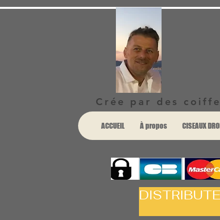
Crée par des coiffe
ACCUEIL
À propos
CISEAUX DRO
DISTRIBUT
ET 