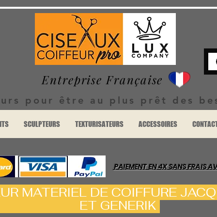
Entreprise Française
urs pour être au plus prêt des be
ITS
SCULPTEURS
TEXTURISATEURS
ACCESSOIRES
CONTAC
PAIEMENT EN 4X SANS FRAIS A
EUR MATERIEL DE COIFFURE J
GENERIK