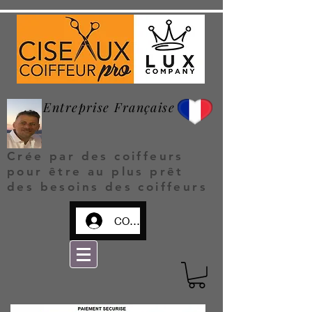
Entreprise Française
Crée par des coiffeurs
pour être au plus prêt
des besoins des coiffeurs
CONNEXION