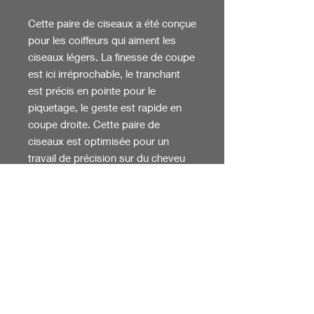
Cette paire de ciseaux a été conçue
pour les coiffeurs qui aiment les
ciseaux légers. La finesse de coupe
est ici irréprochable, le tranchant
est précis en pointe pour le
piquetage, le geste est rapide en
coupe droite. Cette paire de
ciseaux est optimisée pour un
travail de précision sur du cheveu
fin.
Design symétrique des branches
avec repose-doigt amovible pour
travailler aussi en réversible, pour
des coiffeurs gauchers ayant appris
la coiffure avec ce type
d’ergonomie.
Taille : 5,5 pouces
Acier japonais SUS 440C enrichi