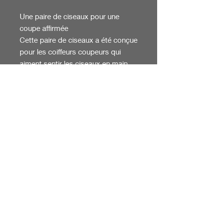
Une paire de ciseaux pour une
coupe affirmée
Cette paire de ciseaux a été conçue
pour les coiffeurs coupeurs qui
aiment sentir les ciseaux en main.
Une prise en main optimisée pour
être rapide en coupe pleine, droite
et précis en piquetage. Une paire
de ciseaux polyvalente pour toutes
les natures de cheveux.
Taille : 5 / 5,5 pouces
Acier japonais SUS 440C enrichi
en Vanadium et Molybdène
Affûtage Hamaguri
Vis de réglage Screw System
Repose-doigt amovible