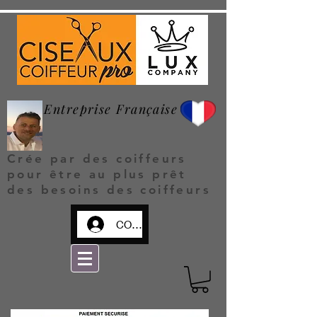
Entreprise Française
Crée par des coiffeurs
pour être au plus prêt
des besoins des coiffeurs
CONNEXION