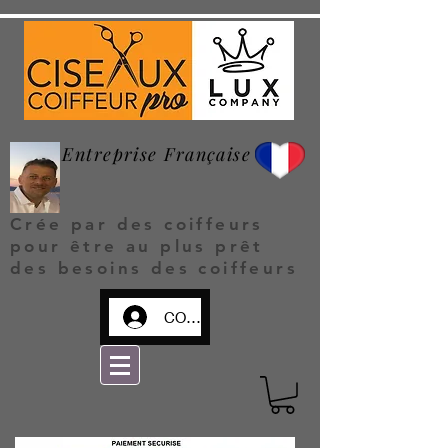
Entreprise Française
Crée par des coiffeurs
pour être au plus prêt
des besoins des coiffeurs
CONNEXION