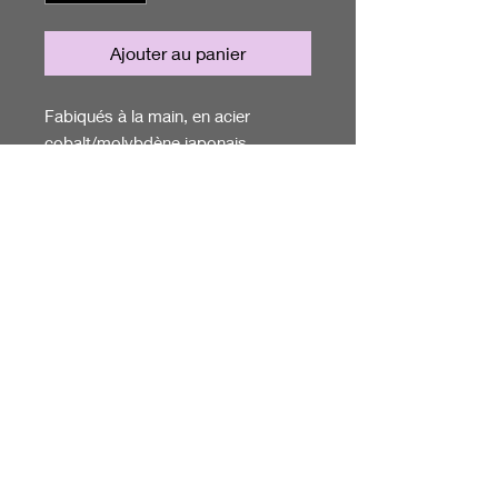
Ajouter au panier
Fabiqués à la main, en acier
cobalt/molybdène japonais
Lame évidées, support pour le
majeur et conception ergonomique,
grande vis de réglage avec un
mécanisme micrométrique, lames
de coupe affûtées comme des
lames de rasoir. garantie contre la
corrosion, surgface trés brillante,
repose doigts démontable et
dispositif FIT ergonomique au
niveau des anneaux (forme
triangulaire)