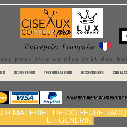
Entreprise Française
urs pour être au plus prêt des be
ITS
SCULPTEURS
TEXTURISATEURS
ACCESSOIRES
CONTAC
PAIEMENT EN 4X SANS FRAIS A
EUR MATERIEL DE COIFFURE J
GENERIK