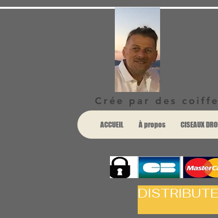
Crée par des coiffe
ACCUEIL
À propos
CISEAUX DRO
DISTRIBUT
ET 