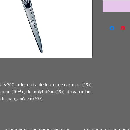
is VG10; acier en haute teneur de carbone (1%)
hrome (15%) , du molybdène (1%), du vanadium
et du manganèse (0.5%)
Politique en matière de cookies
Politique de confidenti