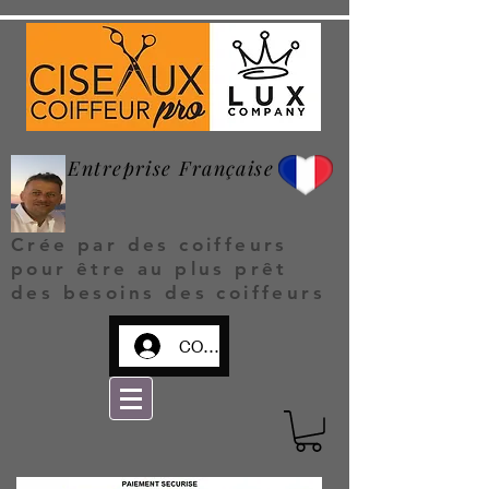
Entreprise Française
Crée par des coiffeurs
pour être au plus prêt
des besoins des coiffeurs
CONNEXION